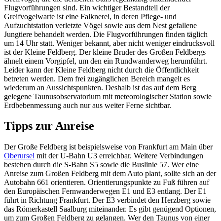
Flugvorführungen sind. Ein wichtiger Bestandteil der
Greifvogelwarte ist eine Falknerei, in deren Pflege- und
Aufzuchtstation verletzte Vögel sowie aus dem Nest gefallene
Jungtiere behandelt werden. Die Flugvorführungen finden täglich
um 14 Uhr statt. Weniger bekannt, aber nicht weniger eindrucksvoll
ist der Kleine Feldberg. Der kleine Bruder des Großen Feldbergs
ähnelt einem Vorgipfel, um den ein Rundwanderweg herumführt.
Leider kann der Kleine Feldberg nicht durch die Öffentlichkeit
betreten werden. Dem frei zugänglichen Bereich mangelt es
wiederum an Aussichtspunkten. Deshalb ist das auf dem Berg
gelegene Taunusobservatorium mit meteorologischer Station sowie
Erdbebenmessung auch nur aus weiter Ferne sichtbar.
Tipps zur Anreise
Der Große Feldberg ist beispielsweise von Frankfurt am Main über
Oberursel
mit der U-Bahn U3 erreichbar. Weitere Verbindungen
bestehen durch die S-Bahn S5 sowie die Buslinie 57. Wer eine
Anreise zum Großen Feldberg mit dem Auto plant, sollte sich an der
Autobahn 661 orientieren. Orientierungspunkte zu Fuß führen auf
den Europäischen Fernwanderwegen E1 und E3 entlang. Der E1
führt in Richtung Frankfurt. Der E3 verbindet den Herzberg sowie
das Römerkastell Saalburg miteinander. Es gibt genügend Optionen,
um zum Großen Feldberg zu gelangen. Wer den Taunus von einer