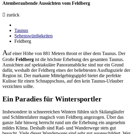
Atemberaubende Aussichten vom Feldberg
zurück
Taunus
Sehenswürdigkeiten
Feldberg
A
uf einer Höhe von 881 Metern thront er über dem Taunus. Der
Große
Feldberg
ist die höchste Erhebung des gesamten Taunus.
Aussichten auf spektakuläre Panoramablicke sind nur ein Grund
dafür, weshalb der Feldberg eines der beliebtesten Ausflugsziele der
Region ist. Der markante Mittelgebirgsgipfel bietet die perfekte
Kulisse für einen Schnappschuss, auf den kein Taunus-Urlauber
verzichten sollte.
Ein Paradies für Wintersportler
Insbesondere in schneereichen Wintern fühlen sich Skilangläufer
und Schlittenfahrer magisch vom Feldberg angezogen. Über das
ganze Jahr hinweg herrscht rund um die Erhebung ein angenehm
mildes Klima. Deshalb sind Rad- und Wanderwege stets gut
besucht. Viele dieser Wanderwege sind sehr gut ausgeschildert. Wer