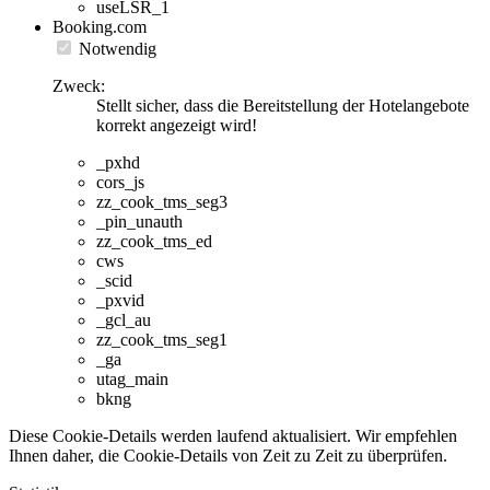
useLSR_1
Booking.com
Notwendig
Zweck:
Stellt sicher, dass die Bereitstellung der Hotelangebote
korrekt angezeigt wird!
_pxhd
cors_js
zz_cook_tms_seg3
_pin_unauth
zz_cook_tms_ed
cws
_scid
_pxvid
_gcl_au
zz_cook_tms_seg1
_ga
utag_main
bkng
Diese Cookie-Details werden laufend aktualisiert. Wir empfehlen
Ihnen daher, die Cookie-Details von Zeit zu Zeit zu überprüfen.