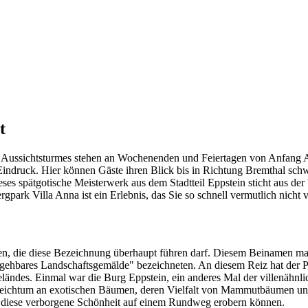
t
ses Aussichtsturmes stehen an Wochenenden und Feiertagen von Anfang
Eindruck. Hier können Gäste ihren Blick bis in Richtung Bremthal sch
ieses spätgotische Meisterwerk aus dem Stadtteil Eppstein sticht aus d
park Villa Anna ist ein Erlebnis, das Sie so schnell vermutlich nicht 
en, die diese Bezeichnung überhaupt führen darf. Diesem Beinamen ma
gehbares Landschaftsgemälde" bezeichneten. An diesem Reiz hat der Park
eländes. Einmal war die Burg Eppstein, ein anderes Mal der villenähnli
eichtum an exotischen Bäumen, deren Vielfalt von Mammutbäumen und 
er diese verborgene Schönheit auf einem Rundweg erobern können.