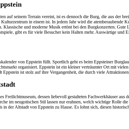
ppstein
auf seinem Terrain vereint, ist es dennoch die Burg, die aus der breit
Kulturzentrum in einem ist. In jedem Jahr wird die atemberaubende Ku
. Klassische und moderne Musik ertönt bei den Burgkonzerten. Gute Lau
stspiele, gibt es für viele Besucher kein Halten mehr. Auswärtige und
ngskalender von Eppstein füllt. Sportlich geht es beim Eppsteiner Bur
achtsmarkt organisiert. Eppstein ist ein kleiner verträumter Ort mit vi
t Eppstein ist stolz auf ihre Vergangenheit, die durch viele Attraktionen
stadt
ßes Freilichtmuseum, dessen liebevoll gestalteten Fachwerkhäuser aus d
che im neugotischen Stil lassen nur erahnen, welch wichtige Rolle die 
s in der Altstadt von Eppstein zu Hause. Es lohnt sich, diesen histori