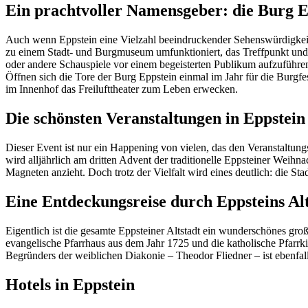
Ein prachtvoller Namensgeber: die Burg E
Auch wenn Eppstein eine Vielzahl beeindruckender Sehenswürdigkeiten 
zu einem Stadt- und Burgmuseum umfunktioniert, das Treffpunkt und 
oder andere Schauspiele vor einem begeisterten Publikum aufzuführen
Öffnen sich die Tore der Burg Eppstein einmal im Jahr für die Burgfe
im Innenhof das Freilufttheater zum Leben erwecken.
Die schönsten Veranstaltungen in Eppstein
Dieser Event ist nur ein Happening von vielen, das den Veranstaltu
wird alljährlich am dritten Advent der traditionelle Eppsteiner Weihn
Magneten anzieht. Doch trotz der Vielfalt wird eines deutlich: die Stad
Eine Entdeckungsreise durch Eppsteins Alt
Eigentlich ist die gesamte Eppsteiner Altstadt ein wunderschönes gro
evangelische Pfarrhaus aus dem Jahr 1725 und die katholische Pfarrkir
Begründers der weiblichen Diakonie – Theodor Fliedner – ist ebenfall
Hotels in Eppstein