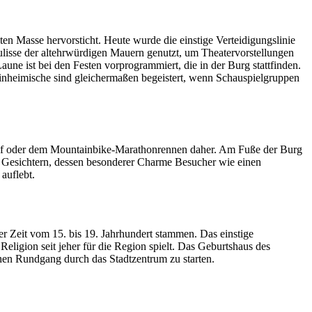
en Masse hervorsticht. Heute wurde die einstige Verteidigungslinie
lisse der altehrwürdigen Mauern genutzt, um Theatervorstellungen
ne ist bei den Festen vorprogrammiert, die in der Burg stattfinden.
 Einheimische sind gleichermaßen begeistert, wenn Schauspielgruppen
glauf oder dem Mountainbike-Marathonrennen daher. Am Fuße der Burg
elen Gesichtern, dessen besonderer Charme Besucher wie einen
 auflebt.
er Zeit vom 15. bis 19. Jahrhundert stammen. Das einstige
Religion seit jeher für die Region spielt. Das Geburtshaus des
schen Rundgang durch das Stadtzentrum zu starten.