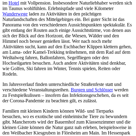
im
Hotel
mit Vollpension. Insbesondere Naturliebhaber werden sich
im Taunus wohlfühlen. Erlebnispfade und viele Kilometer
Wanderwege
laden zu Aktivitäten in den prächtigen
Naturlandschaften des Mittelgebirges ein. Bei guter Sicht ist das
Panorama von den verschiedenen Aussichtspunkten spektakulär. Es
gibt entlang der Routen auch einige Aussichtstürme, von denen aus
sich der Blick auf den Horizont, die Wiesen, Wälder und den
Himmel noch besser genießen lässt. Wer nach noch mehr
Aktivitäten sucht, kann auf den Eschbacher Klippen klettern gehen,
am Lama- oder Kamel-Trekking teilnehmen, mit dem Rad auf dem
Weiltalweg fahren, Ballonfahren, Segelfliegen oder den
Hochseilgarten besuchen. Auch andere Aktivitäten sind denkbar,
wie Golfen, Ski fahren im Winter, Tennis spielen, Reiten oder
Rodeln.
Im Jahresverlauf finden unterschiedliche Straßenfeste statt und
verschiedene Veranstaltungsreihen.
Burgen und Schlösser
werden
zu Festspielkulissen – insofern das Infektionsgeschehen, da es seit
der Corona-Pandemie zu beachten gilt, es zulässt.
Familien mit kleinen Kindern können Wild- und Tierparks
besuchen, wo es exotische und einheimische Tiere zu bewundern
gibt. Mancherorts wird der Bauernhof zum Klassenzimmer und die
kleinen Gäste können die Natur ganz nah erleben, beispielsweise in
den Weilbacher Kiesgruben in Flörsheim am Main. Im Hessenpark