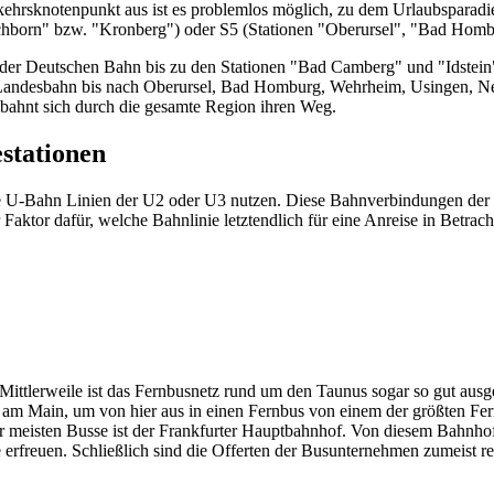
rsknotenpunkt aus ist es problemlos möglich, zu dem Urlaubsparadies
chborn" bzw. "Kronberg") oder S5 (Stationen "Oberursel", "Bad Hombu
der Deutschen Bahn bis zu den Stationen "Bad Camberg" und "Idstein
 Landesbahn bis nach Oberursel, Bad Homburg, Wehrheim, Usingen, N
 bahnt sich durch die gesamte Region ihren Weg.
stationen
die U-Bahn Linien der U2 oder U3 nutzen. Diese Bahnverbindungen der 
 Faktor dafür, welche Bahnlinie letztendlich für eine Anreise in Betra
Mittlerweile ist das Fernbusnetz rund um den Taunus sogar so gut ausge
rt am Main, um von hier aus in einen Fernbus von einem der größten F
er meisten Busse ist der Frankfurter Hauptbahnhof. Von diesem Bahnhof 
rfreuen. Schließlich sind die Offerten der Busunternehmen zumeist re